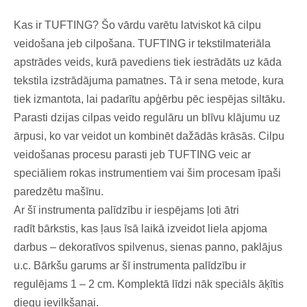
Kas ir TUFTING? Šo vārdu varētu latviskot kā cilpu
veidošana jeb cilpošana. TUFTING ir tekstilmateriāla
apstrādes veids, kurā pavediens tiek iestrādāts uz kāda
tekstila izstrādājuma pamatnes. Tā ir sena metode, kura
tiek izmantota, lai padarītu apģērbu pēc iespējas siltāku.
Parasti dzijas cilpas veido regulāru un blīvu klājumu uz
ārpusi, ko var veidot un kombinēt dažādās krāsās. Cilpu
veidošanas procesu parasti jeb TUFTING veic ar
speciāliem rokas instrumentiem vai šim procesam īpaši
paredzētu mašīnu.
Ar šī instrumenta palīdzību ir iespējams ļoti ātri
radīt bārkstis, kas ļaus īsā laikā izveidot liela apjoma
darbus – dekoratīvos spilvenus, sienas panno, paklājus
u.c. Bārkšu garums ar šī instrumenta palīdzību ir
regulējams 1 – 2 cm. Komplektā līdzi nāk speciāls āķītis
diegu ievilkšanai.