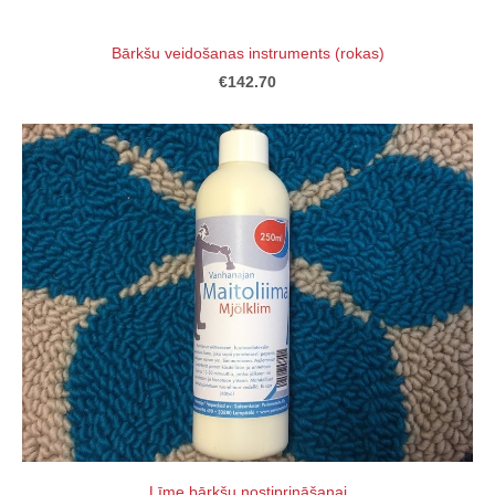
Bārkšu veidošanas instruments (rokas)
€142.70
Līme bārkšu nostiprināšanai