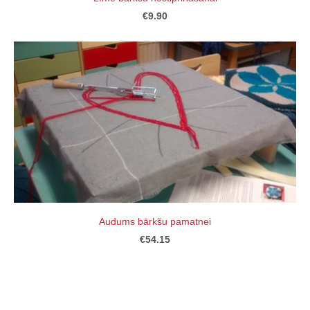
€9.90
Audums bārkšu pamatnei
€54.15