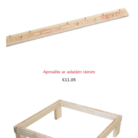
Apmalīte ar adatām rāmim
€11.05