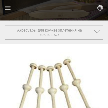
Аксесуары для кружевоплетения на
коклюшках