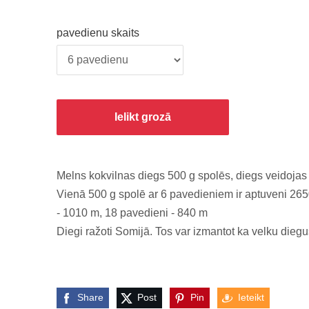
pavedienu skaits
Ielikt grozā
Melns kokvilnas diegs 500 g spolēs, diegs veidoja
Vienā 500 g spolē ar 6 pavedieniem ir aptuveni 265
- 1010 m, 18 pavedieni - 840 m
Diegi ražoti Somijā. Tos var izmantot ka velku die
Share
Post
Pin
Ieteikt