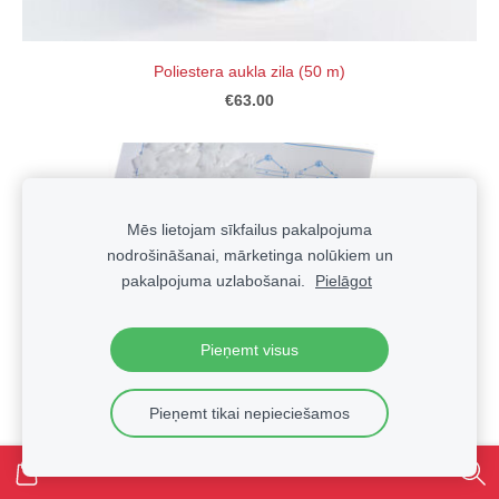
Poliestera aukla zila (50 m)
€63.00
Mēs lietojam sīkfailus pakalpojuma
nodrošināšanai, mārketinga nolūkiem un
pakalpojuma uzlabošanai.
Pielāgot
Pieņemt visus
Pieņemt tikai nepieciešamos
Poliestera auklu komplekts stellēm "Liisa"