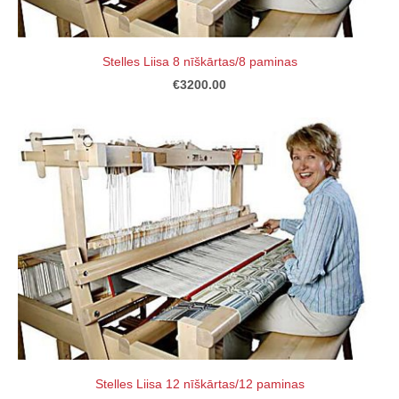
Stelles Liisa 8 nīškārtas/8 paminas
€3200.00
Stelles Liisa 12 nīškārtas/12 paminas