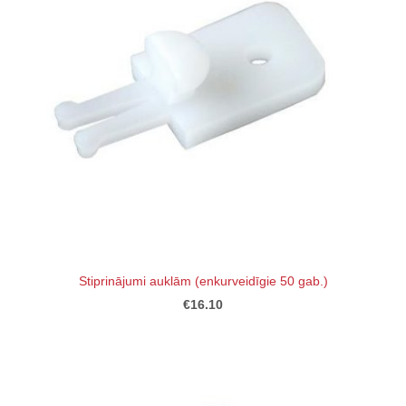
Stiprinājumi auklām (enkurveidīgie 50 gab.)
€16.10