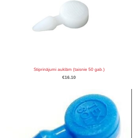
Stiprinājumi auklām (taisnie 50 gab.)
€16.10