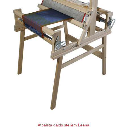
Atbalsta galds stellēm Leena