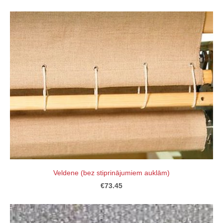
Veldene (bez stiprinājumiem auklām)
€73.45