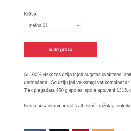
Krāsa
Ielikt grozā
Šī 100% viskozes dzija ir ļoti augstas kvalitātes, no
darināšanai. Šo dziju ļoti veiksmīgi var kombinēt ar
Tiek piegādāta 450 g spolēs, spolē aptuveni 1315, 
Krāsu nosaukumi norādīti atbilstoši ražotāja noteikt